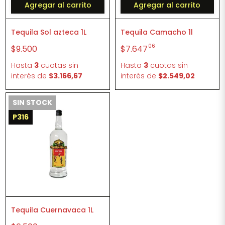
Agregar al carrito
Agregar al carrito
Tequila Sol azteca 1L
Tequila Camacho 1l
06
$9.500
$7.647
Hasta
3
cuotas sin
Hasta
3
cuotas sin
interés
de
$3.166,67
interés
de
$2.549,02
SIN STOCK
P316
Tequila Cuernavaca 1L