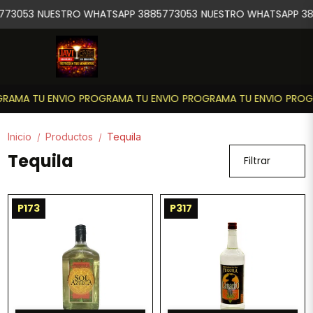
773053
NUESTRO WHATSAPP 3885773053
NUESTRO WHATSAPP 38
RAMA TU ENVIO
PROGRAMA TU ENVIO
PROGRAMA TU ENVIO
PROGR
Inicio
Productos
Tequila
/
/
Tequila
Filtrar
P173
P317