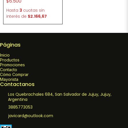
$6.500
Hasta
3
cuotas sin
interés
de
$2.166,67
Páginas
Inicio
Productos
Promociones
Contacto
Cómo Comprar
Mayorista
Contactanos
Los Quebrachales 684, San Salvador de Jujuy, Jujuy,
Argentina
3885773053
javicard@outlook.com