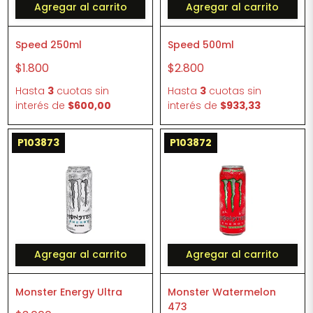
Agregar al carrito
Agregar al carrito
Speed 250ml
Speed 500ml
$1.800
$2.800
Hasta
3
cuotas sin
Hasta
3
cuotas sin
interés
de
$600,00
interés
de
$933,33
P103873
P103872
Agregar al carrito
Agregar al carrito
Monster Energy Ultra
Monster Watermelon
473