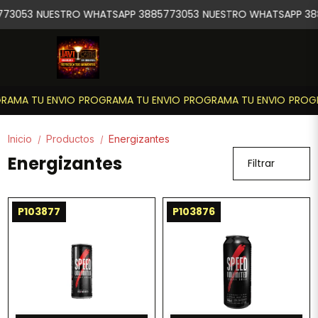
773053
NUESTRO WHATSAPP 3885773053
NUESTRO WHATSAPP 38
RAMA TU ENVIO
PROGRAMA TU ENVIO
PROGRAMA TU ENVIO
PROGR
Inicio
Productos
Energizantes
/
/
Energizantes
Filtrar
P103877
P103876