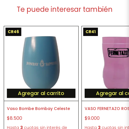
Te puede interesar también
CR46
CR41
Agregar al carrito
Agregar al c
Vaso Bombe Bombay Celeste
VASO FERNETAZO RO
$8.500
$9.000
Hasta
3
cuotas sin interés
de
Hasta
3
cuotas sin in