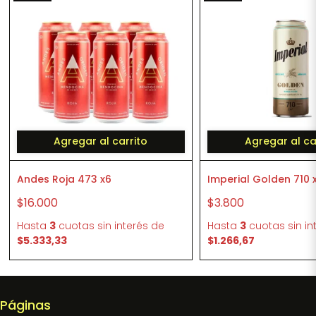
Agregar al carrito
Agregar al ca
Andes Roja 473 x6
Imperial Golden 710 x
$16.000
$3.800
Hasta
3
cuotas sin interés
de
Hasta
3
cuotas sin in
$5.333,33
$1.266,67
Páginas