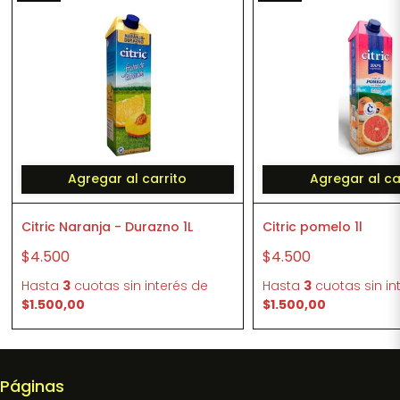
Agregar al carrito
Agregar al ca
Citric Naranja - Durazno 1L
Citric pomelo 1l
$4.500
$4.500
Hasta
3
cuotas sin interés
de
Hasta
3
cuotas sin in
$1.500,00
$1.500,00
Páginas