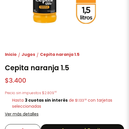
Inicio
Jugos
Cepita naranja 1.5
/
/
Cepita naranja 1.5
$3.400
92
Precio sin impuestos
$2.809
Hasta
3 cuotas sin interés
de
con tarjetas
33
$1.133
seleccionadas
Ver más detalles