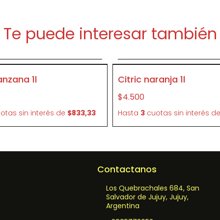
Te puede interesar también
Agregar al carrito
Agregar al carrit
P416
nzana 1l
Citric naranja 1l
$4.500
otas sin interés
de
$833,33
Hasta
3
cuotas sin interés
d
Contactanos
Los Quebrachales 684, San
Salvador de Jujuy, Jujuy,
Argentina