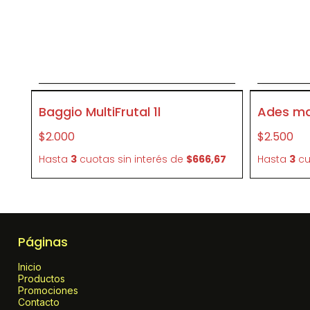
Agregar al carrito
P304
P95696
Baggio MultiFrutal 1l
Ades ma
$2.000
$2.500
Hasta
3
cuotas sin interés
de
$666,67
Hasta
3
cu
Páginas
Inicio
Productos
Promociones
Contacto