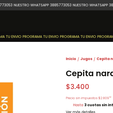
73053
NUESTRO WHATSAPP 3885773053
NUESTRO WHATSAPP 388
 TU ENVIO
PROGRAMA TU ENVIO
PROGRAMA TU ENVIO
PROGRAMA
Inicio
Jugos
Cepita n
/
/
Cepita nara
$3.400
92
Precio sin impuestos
$2.809
Hasta
3 cuotas sin in
Ver más detalles