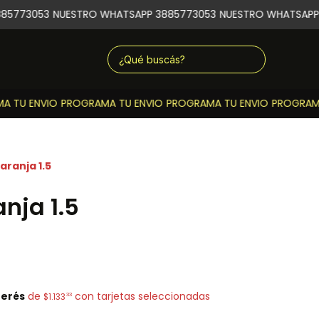
5773053
NUESTRO WHATSAPP 3885773053
NUESTRO WHATSAPP 
 TU ENVIO
PROGRAMA TU ENVIO
PROGRAMA TU ENVIO
PROGRAMA 
aranja 1.5
nja 1.5
terés
de
con tarjetas seleccionadas
33
$1.133