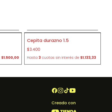
o
Agregar al carrito
P95360
Cepita durazno 1.5
$3.400
e
$1.500,00
Hasta
3
cuotas sin interés
de
$1.133,33
Creado con