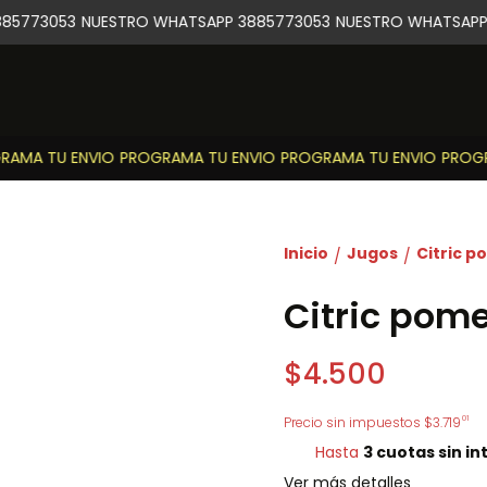
5773053
NUESTRO WHATSAPP 3885773053
NUESTRO WHATSAPP 
AMA TU ENVIO
PROGRAMA TU ENVIO
PROGRAMA TU ENVIO
PROGRA
Inicio
Jugos
Citric p
/
/
Citric pomel
$4.500
01
Precio sin impuestos
$3.719
Hasta
3 cuotas sin in
Ver más detalles