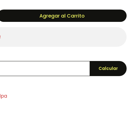
Agregar al Carrito
!
Calcular
lpa