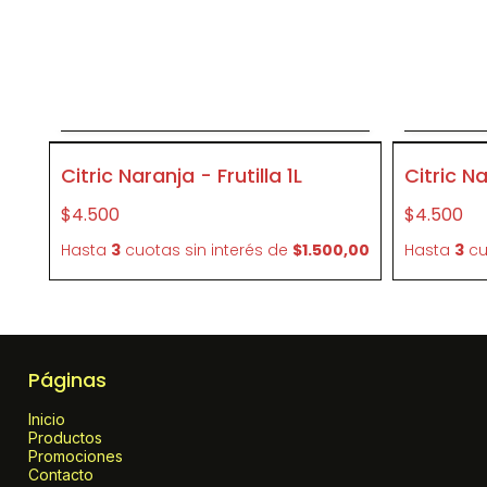
Agregar al carrito
A
P419
P418
Citric Naranja - Frutilla 1L
Citric N
$4.500
$4.500
Hasta
3
cuotas sin interés
de
$1.500,00
Hasta
3
cu
Páginas
Inicio
Productos
Promociones
Contacto