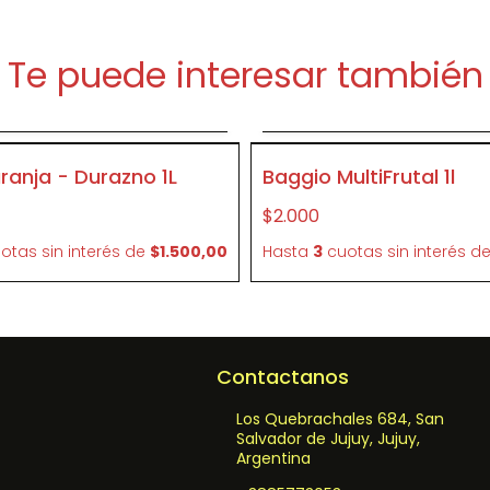
Te puede interesar también
gregar al carrito
Agregar al carri
P304
aranja - Durazno 1L
Baggio MultiFrutal 1l
$2.000
otas sin interés
de
$1.500,00
Hasta
3
cuotas sin interés
d
Contactanos
Los Quebrachales 684, San
Salvador de Jujuy, Jujuy,
Argentina