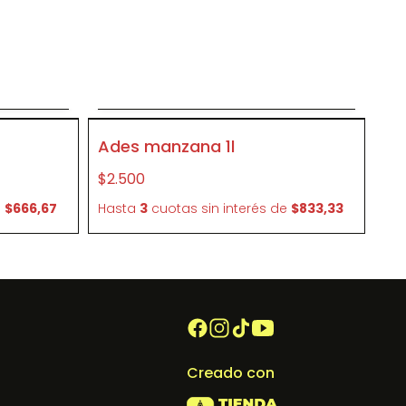
to
Agregar al carrito
P95696
Ades manzana 1l
$2.500
e
$666,67
Hasta
3
cuotas sin interés
de
$833,33
Creado con