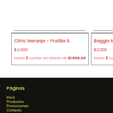
Agregar al carrito
A
P419
P304
Citric Naranja - Frutilla 1L
Baggio Mu
$4.500
$2.000
Hasta
3
cuotas sin interés
de
$1.500,00
Hasta
3
cu
Páginas
Inicio
Productos
Promociones
Contacto