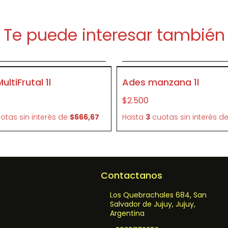
Te puede interesar también
gregar al carrito
Agregar al carri
P95696
ltiFrutal 1l
Ades manzana 1l
$2.500
otas sin interés
de
$666,67
Hasta
3
cuotas sin interés
d
Contactanos
Los Quebrachales 684, San
Salvador de Jujuy, Jujuy,
Argentina