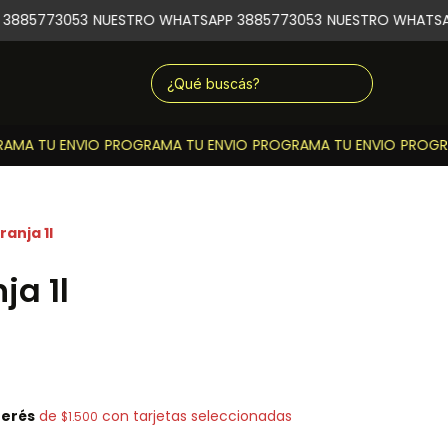
3885773053
NUESTRO WHATSAPP 3885773053
NUESTRO WHATSAP
MA TU ENVIO
PROGRAMA TU ENVIO
PROGRAMA TU ENVIO
PROGRA
ranja 1l
ja 1l
terés
de
con tarjetas seleccionadas
$1.500