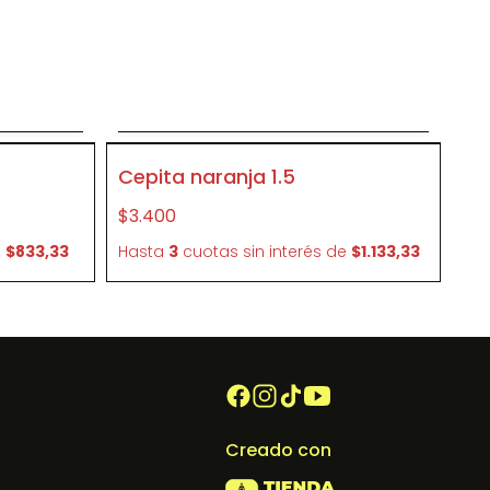
to
Agregar al carrito
P447
Cepita naranja 1.5
$3.400
e
$833,33
Hasta
3
cuotas sin interés
de
$1.133,33
Creado con