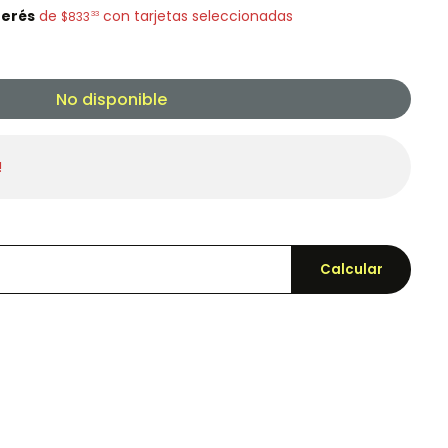
terés
de
con tarjetas seleccionadas
33
$833
No disponible
!
Calcular