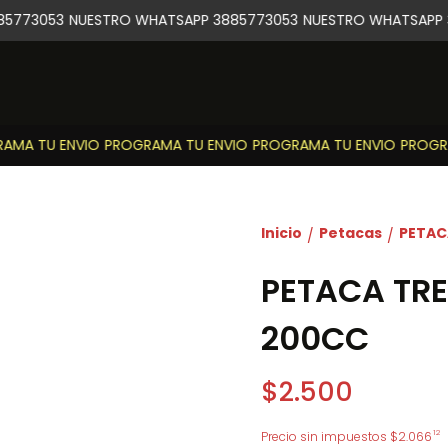
5773053
NUESTRO WHATSAPP 3885773053
NUESTRO WHATSAPP 3
MA TU ENVIO
PROGRAMA TU ENVIO
PROGRAMA TU ENVIO
PROGRAM
Inicio
Petacas
PETAC
/
/
PETACA TRE
200CC
$2.500
12
Precio sin impuestos
$2.066