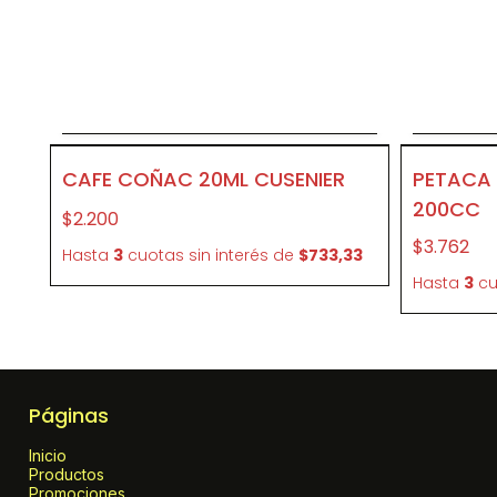
Agregar al carrito
P394
P390
CAFE COÑAC 20ML CUSENIER
PETACA 
200CC
$2.200
$3.762
Hasta
3
cuotas sin interés
de
$733,33
Hasta
3
cu
Páginas
Inicio
Productos
Promociones