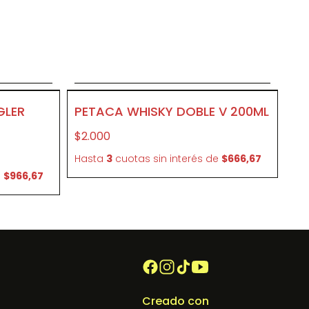
o
Agregar al carrito
P387
GLER
PETACA WHISKY DOBLE V 200ML
$2.000
Hasta
3
cuotas sin interés
de
$666,67
e
$966,67
Creado con