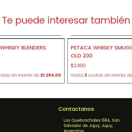
Te puede interesar también
Agregar al carrito
Agregar al carrit
P388
WHISKY BLENDERS
PETACA WHISKY SMUG
OLD 200
$2.900
otas sin interés
de
$1.254,00
Hasta
3
cuotas sin interés
d
Contactanos
Los Quebrachales 684, San
Salvador de Jujuy, Jujuy,
Argentina