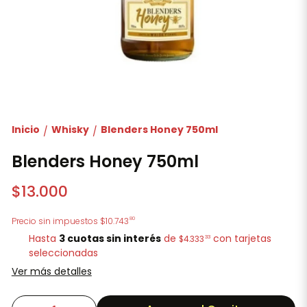
Inicio
Whisky
Blenders Honey 750ml
/
/
Blenders Honey 750ml
$13.000
80
Precio sin impuestos
$10.743
Hasta
3 cuotas sin interés
de
con tarjetas
33
$4.333
seleccionadas
Ver más detalles