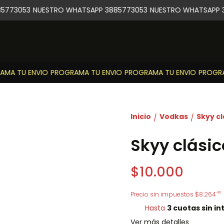
5773053
NUESTRO WHATSAPP 3885773053
NUESTRO WHATSAPP 3
MA TU ENVIO
PROGRAMA TU ENVIO
PROGRAMA TU ENVIO
PROGRAM
Inicio
Vodkas
Skyy c
/
/
Skyy clási
$10.000
46
Precio sin impuestos
$8.264
Hasta
3 cuotas sin in
Ver más detalles