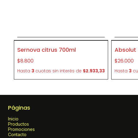
Agregar al carrito
P093
P242
Sernova citrus 700ml
Absolut
$8.800
$26.000
Hasta
3
cuotas sin interés
de
$2.933,33
Hasta
3
cu
Páginas
Inicio
Productos
Promociones
Contacto