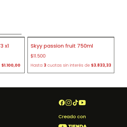
o
SIN STOCK
3 x1
Skyy passion fruit 750ml
P267
$11.500
e
$1.100,00
Hasta
3
cuotas sin interés
de
$3.833,33
Creado con