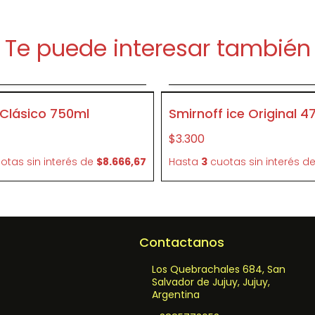
Te puede interesar también
Agregar al carrito
Agregar al carrit
P077
 Clásico 750ml
Smirnoff ice Original 47
$3.300
otas sin interés
de
$8.666,67
Hasta
3
cuotas sin interés
d
Contactanos
Los Quebrachales 684, San
Salvador de Jujuy, Jujuy,
Argentina