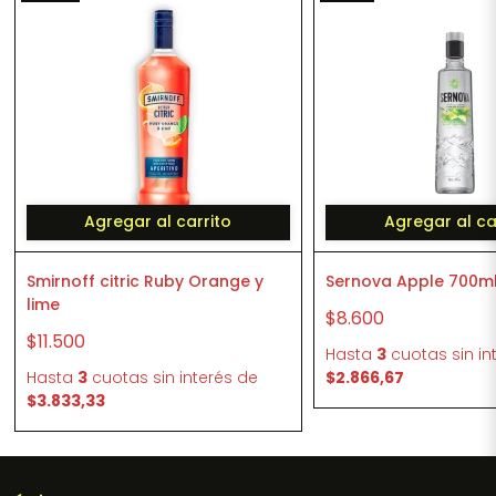
Agregar al carrito
Agregar al ca
Smirnoff citric Ruby Orange y
Sernova Apple 700m
lime
$8.600
$11.500
Hasta
3
cuotas sin in
Hasta
3
cuotas sin interés
de
$2.866,67
$3.833,33