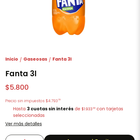
Inicio
Gaseosas
Fanta 3l
/
/
Fanta 3l
$5.800
39
Precio sin impuestos
$4.793
Hasta
3 cuotas sin interés
de
con tarjetas
33
$1.933
seleccionadas
Ver más detalles