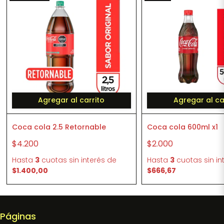
Agregar al carrito
Agregar al ca
Coca cola 2.5 Retornable
Coca cola 600ml x1
$4.200
$2.000
Hasta
3
cuotas sin interés
de
Hasta
3
cuotas sin in
$1.400,00
$666,67
Páginas