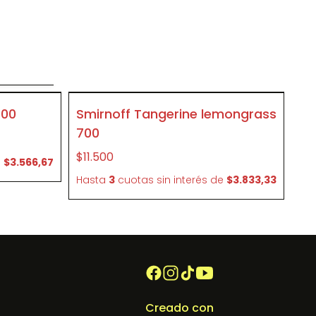
o
SIN STOCK
700
Smirnoff Tangerine lemongrass
P086
700
$11.500
e
$3.566,67
Hasta
3
cuotas sin interés
de
$3.833,33
Creado con