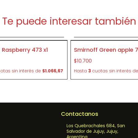
Te puede interesar también
Agregar al carrito
Agregar al carrit
P083
 Raspberry 473 x1
Smirnoff Green apple 
$10.700
otas sin interés
de
$1.066,67
Hasta
3
cuotas sin interés
d
Contactanos
Los Quebrachales 684, San
Salvador de Jujuy, Jujuy,
Argentina