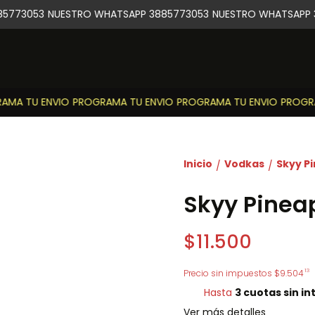
5773053
NUESTRO WHATSAPP 3885773053
NUESTRO WHATSAPP 3
MA TU ENVIO
PROGRAMA TU ENVIO
PROGRAMA TU ENVIO
PROGRAM
Inicio
Vodkas
Skyy P
/
/
Skyy Pinea
$11.500
13
Precio sin impuestos
$9.504
Hasta
3 cuotas sin in
Ver más detalles