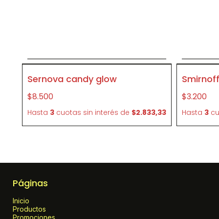
Agregar al carrito
P425
P079
Sernova candy glow
Smirnoff
$8.500
$3.200
Hasta
3
cuotas sin interés
de
$2.833,33
Hasta
3
cu
Páginas
Inicio
Productos
Promociones