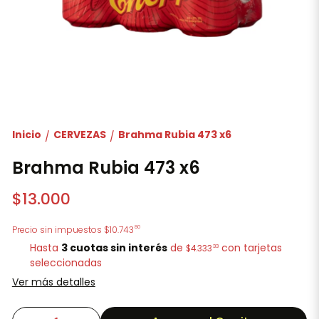
Inicio
CERVEZAS
Brahma Rubia 473 x6
/
/
Brahma Rubia 473 x6
$13.000
80
Precio sin impuestos
$10.743
Hasta
3 cuotas sin interés
de
con tarjetas
33
$4.333
seleccionadas
Ver más detalles