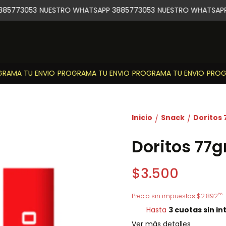
85773053
NUESTRO WHATSAPP 3885773053
NUESTRO WHATSAPP 
AMA TU ENVIO
PROGRAMA TU ENVIO
PROGRAMA TU ENVIO
PROGR
Inicio
Snack
Doritos 
/
/
Doritos 77g
$3.500
56
Precio sin impuestos
$2.892
Hasta
3 cuotas sin in
Ver más detalles