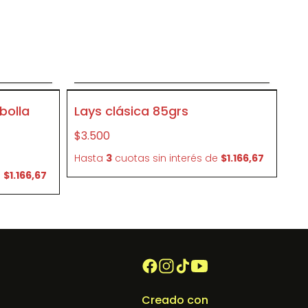
o
Agregar al carrito
P345
bolla
Lays clásica 85grs
$3.500
Hasta
3
cuotas sin interés
de
$1.166,67
e
$1.166,67
Creado con