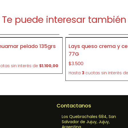
Te puede interesar también
Agregar al carrito
Agregar al carrit
P185
huamar pelado 135grs
Lays queso crema y ce
77G
$3.500
otas sin interés
de
$1.100,00
Hasta
3
cuotas sin interés
d
Contactanos
Los Quebrachales 684, San
Salvador de Jujuy, Jujuy,
Argentina