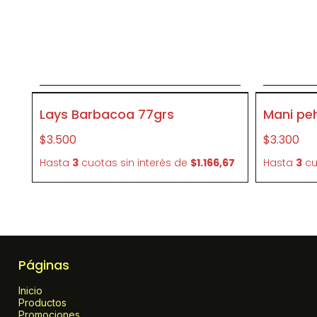
Agregar al carrito
P448
P371
Lays Barbacoa 77grs
Mani pe
$3.500
$3.300
Hasta
3
cuotas sin interés
de
$1.166,67
Hasta
3
cu
Páginas
Inicio
Productos
Promociones