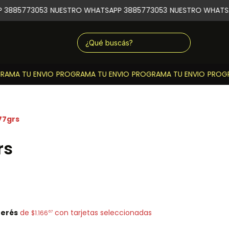
3885773053
NUESTRO WHATSAPP 3885773053
NUESTRO WHATSA
AMA TU ENVIO
PROGRAMA TU ENVIO
PROGRAMA TU ENVIO
PROGRA
77grs
rs
terés
de
con tarjetas seleccionadas
67
$1.166