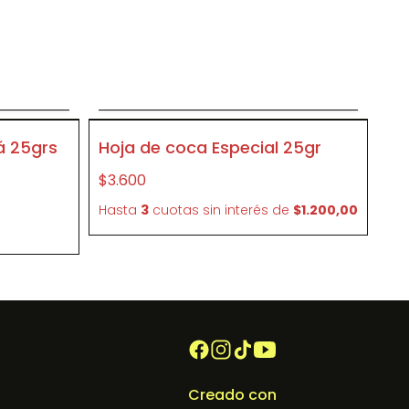
o
Agregar al carrito
P179
á 25grs
Hoja de coca Especial 25gr
$3.600
e
Hasta
3
cuotas sin interés
de
$1.200,00
Creado con