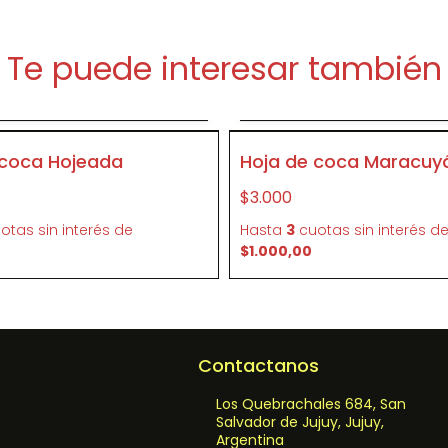
Te puede interesar también
Agregar al carrito
Agregar al carrit
P177
 coca Hojeada
Hoja de coca Maracuy
$3.000
otas sin interés
de
Hasta
3
cuotas sin interés
d
$1.000,00
Contactanos
Los Quebrachales 684, San
Salvador de Jujuy, Jujuy,
Argentina