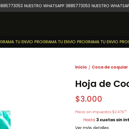
885773053
NUESTRO WHATSAPP 3885773053
NUESTRO WHATSAPP
RAMA TU ENVIO
PROGRAMA TU ENVIO
PROGRAMA TU ENVIO
PROGR
Inicio
Coca de coquiar
/
Hoja de Coc
$3.000
34
Precio sin impuestos
$2.479
Hasta
3 cuotas sin in
Ver más detalles