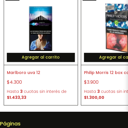
Agregar al carrito
Agregar al ca
Marlboro uva 12
Philip Morris 12 box 
$4.300
$3.900
Hasta
3
cuotas sin interés
de
Hasta
3
cuotas sin in
$1.433,33
$1.300,00
Páginas