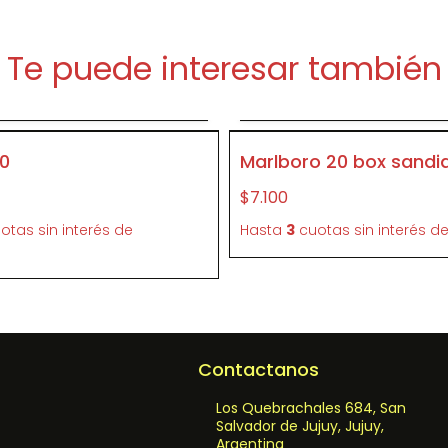
Te puede interesar también
Agregar al carrito
Agregar al carrit
P156
0
Marlboro 20 box sandi
$7.100
otas sin interés
de
Hasta
3
cuotas sin interés
d
Contactanos
Los Quebrachales 684, San
Salvador de Jujuy, Jujuy,
Argentina