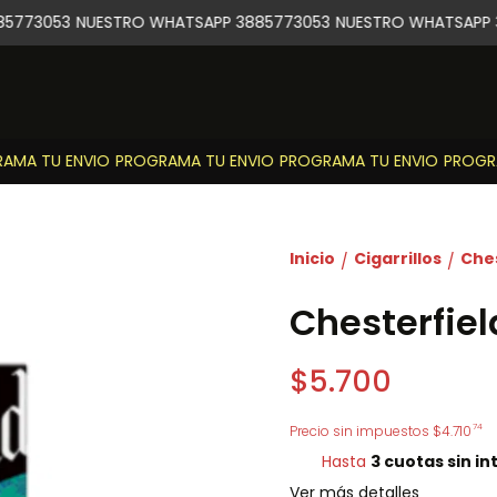
5773053
NUESTRO WHATSAPP 3885773053
NUESTRO WHATSAPP 3
MA TU ENVIO
PROGRAMA TU ENVIO
PROGRAMA TU ENVIO
PROGRAM
Inicio
Cigarrillos
Ches
/
/
Chesterfiel
$5.700
74
Precio sin impuestos
$4.710
Hasta
3 cuotas sin in
Ver más detalles