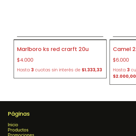
Agregar al carrito
P351
P171
Marlboro ks red crarft 20u
Camel 2
$4.000
$6.000
Hasta
3
cuotas sin interés
de
$1.333,33
Hasta
3
cu
$2.000,00
Páginas
Inicio
Productos
Promociones