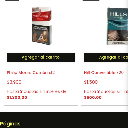
Agregar al carrito
Agregar al ca
Philip Morris Común x12
Hill Convertible x20
$3.900
$1.500
Hasta
3
cuotas sin interés
de
Hasta
3
cuotas sin in
$1.300,00
$500,00
Páginas