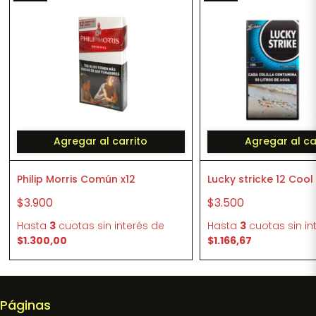
Agregar al carrito
Agregar al ca
Philip Morris Común x12
Lucky stricke 12 Cool
$3.900
$3.500
Hasta
3
cuotas sin interés
de
Hasta
3
cuotas sin in
$1.300,00
$1.166,67
Páginas