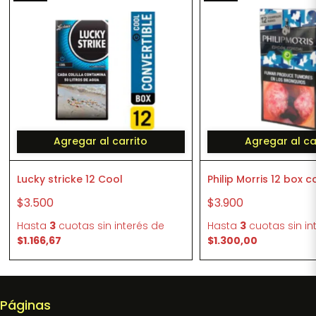
Agregar al carrito
Agregar al ca
Lucky stricke 12 Cool
Philip Morris 12 box 
$3.500
$3.900
Hasta
3
cuotas sin interés
de
Hasta
3
cuotas sin in
$1.166,67
$1.300,00
Páginas