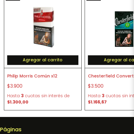
Agregar al carrito
Agregar al ca
Philip Morris Común x12
Chesterfield Converti
$3.900
$3.500
Hasta
3
cuotas sin interés
de
Hasta
3
cuotas sin in
$1.300,00
$1.166,67
Páginas