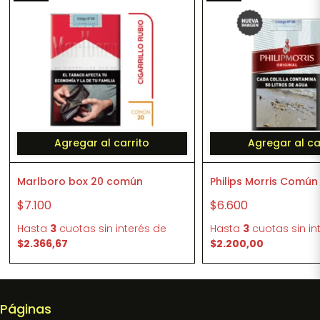
Agregar al carrito
Agregar al ca
Marlboro box 20 común
Philips Morris Común
$7.100
$6.600
Hasta
3
cuotas sin interés
de
Hasta
3
cuotas sin in
$2.366,67
$2.200,00
Páginas