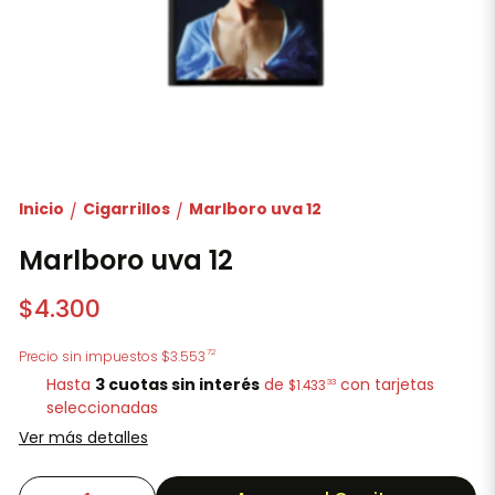
Inicio
Cigarrillos
Marlboro uva 12
/
/
Marlboro uva 12
$4.300
72
Precio sin impuestos
$3.553
Hasta
3 cuotas sin interés
de
con tarjetas
33
$1.433
seleccionadas
Ver más detalles