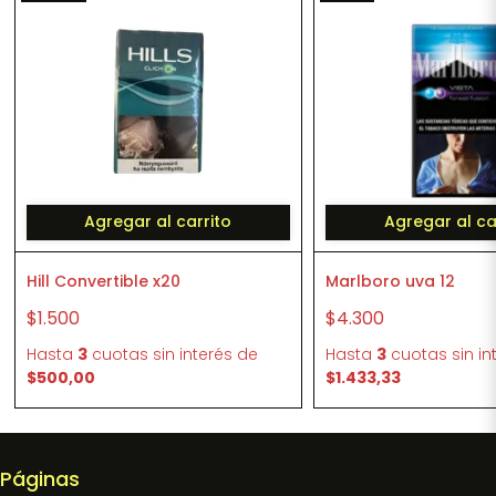
Agregar al carrito
Agregar al ca
Hill Convertible x20
Marlboro uva 12
$1.500
$4.300
Hasta
3
cuotas sin interés
de
Hasta
3
cuotas sin in
$500,00
$1.433,33
Páginas