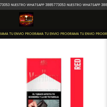
73053
NUESTRO WHATSAPP 3885773053
NUESTRO WHATSAPP 388
AMA TU ENVIO
PROGRAMA TU ENVIO
PROGRAMA TU ENVIO
PROGRA