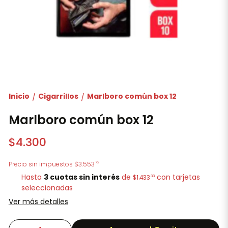
Inicio
Cigarrillos
Marlboro común box 12
/
/
Marlboro común box 12
$4.300
72
Precio sin impuestos
$3.553
Hasta
3 cuotas sin interés
de
con tarjetas
33
$1.433
seleccionadas
Ver más detalles