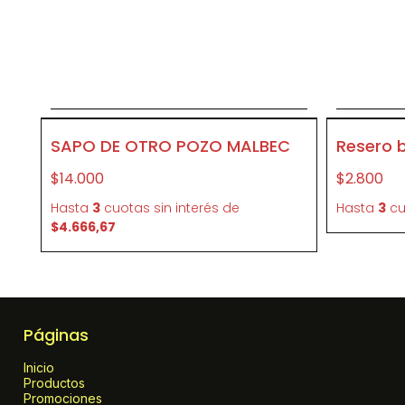
Agregar al carrito
P397
P080
SAPO DE OTRO POZO MALBEC
Resero b
$14.000
$2.800
Hasta
3
cuotas sin interés
de
Hasta
3
cu
$4.666,67
Páginas
Inicio
Productos
Promociones