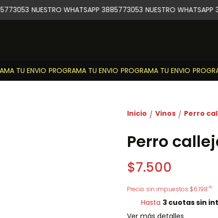
773053
NUESTRO WHATSAPP 3885773053
NUESTRO WHATSAPP 3
A TU ENVIO
PROGRAMA TU ENVIO
PROGRAMA TU ENVIO
PROGRAM
Inicio
Vinos
Perro ca
/
/
Perro calle
$7.500
35
Precio sin impuestos
$6.198
Hasta
3 cuotas sin in
Ver más detalles