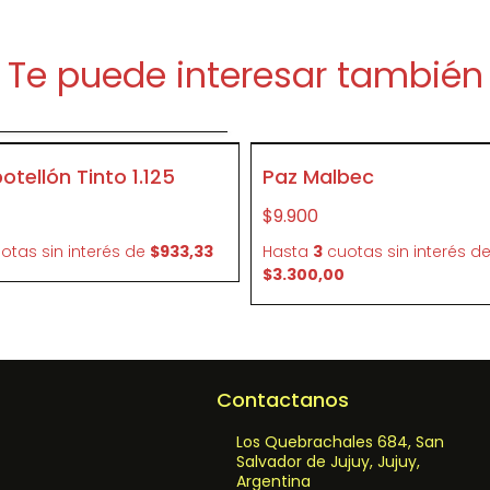
Te puede interesar también
Agregar al carrito
SIN STOCK
otellón Tinto 1.125
Paz Malbec
P128
$9.900
otas sin interés
de
$933,33
Hasta
3
cuotas sin interés
d
$3.300,00
Contactanos
Los Quebrachales 684, San
Salvador de Jujuy, Jujuy,
Argentina