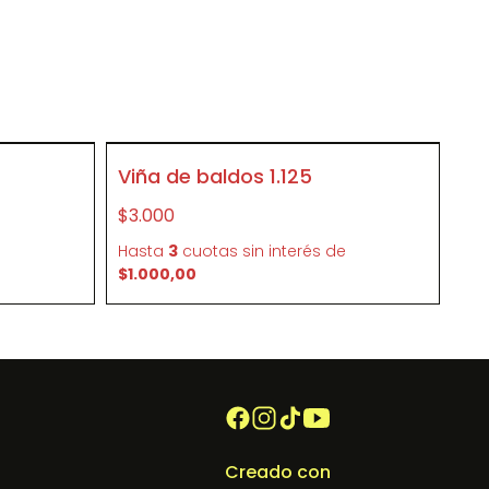
SIN STOCK
Viña de baldos 1.125
P240
$3.000
e
Hasta
3
cuotas sin interés
de
$1.000,00
Creado con