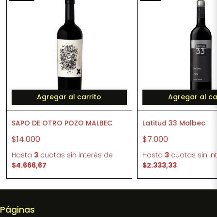
Agregar al carrito
Agregar al ca
SAPO DE OTRO POZO MALBEC
Latitud 33 Malbec
$14.000
$7.000
Hasta
3
cuotas sin interés
de
Hasta
3
cuotas sin in
$4.666,67
$2.333,33
Páginas