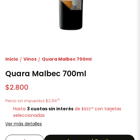
Inicio
Vinos
Quara Malbec 700ml
/
/
Quara Malbec 700ml
$2.800
05
Precio sin impuestos
$2.314
Hasta
3 cuotas sin interés
de
con tarjetas
33
$933
seleccionadas
Ver más detalles