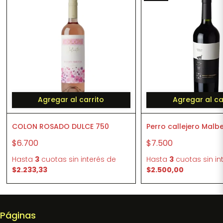
Agregar al carrito
Agregar al ca
COLON ROSADO DULCE 750
Perro callejero Malb
$6.700
$7.500
Hasta
3
cuotas sin interés
de
Hasta
3
cuotas sin in
$2.233,33
$2.500,00
Páginas