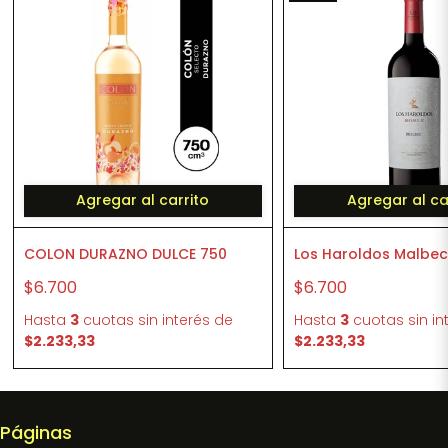
Agregar al carrito
Agregar al ca
COLON DURAZNO DULCE 750
Los Haroldos Malbe
$6.700
$6.700
Hasta
3
cuotas sin interés
de
Hasta
3
cuotas sin in
$2.233,33
$2.233,33
Páginas