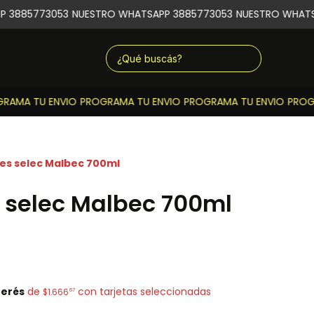
 3885773053
NUESTRO WHATSAPP 3885773053
NUESTRO WHATSA
AMA TU ENVIO
PROGRAMA TU ENVIO
PROGRAMA TU ENVIO
PROGR
les selec Malbec 700ml
s selec Malbec 700ml
terés
de
con tarjetas seleccionadas
67
$1.666