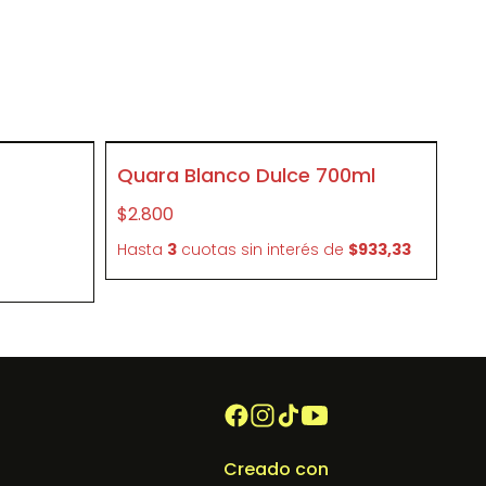
SIN STOCK
Quara Blanco Dulce 700ml
P449
$2.800
e
Hasta
3
cuotas sin interés
de
$933,33
Creado con