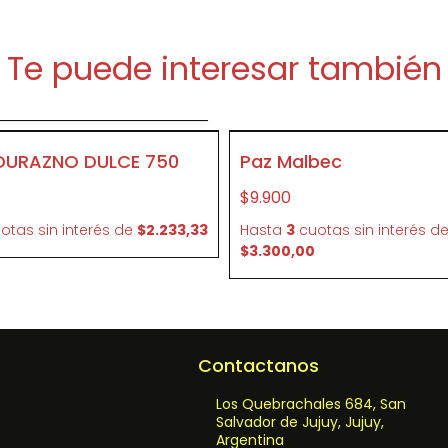
Te puede interesar también
Agregar al carrito
SIN STOCK
DURAZNO DULCE 750
Paz Malbec
P128
$9.900
otas sin interés
de
$2.233,33
Hasta
3
cuotas sin interés
d
$3.300,00
Contactanos
Los Quebrachales 684, San
Salvador de Jujuy, Jujuy,
Argentina