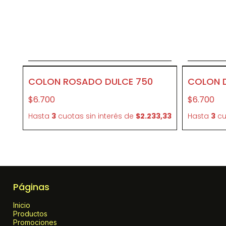
Agregar al carrito
COLON ROSADO DULCE 750
COLON 
$6.700
$6.700
Hasta
3
cuotas sin interés
de
$2.233,33
Hasta
3
cu
Páginas
Inicio
Productos
Promociones