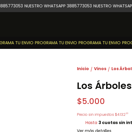
85773053
NUESTRO WHATSAPP 3885773053
NUESTRO WHATSAPP
RAMA TU ENVIO
PROGRAMA TU ENVIO
PROGRAMA TU ENVIO
PROGR
Inicio
Vinos
Los Árbo
/
/
Los Árbole
$5.000
23
Precio sin impuestos
$4.132
Hasta
3 cuotas sin in
Ver más detalles