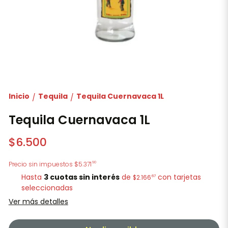
Inicio
Tequila
Tequila Cuernavaca 1L
/
/
Tequila Cuernavaca 1L
$6.500
90
Precio sin impuestos
$5.371
Hasta
3 cuotas sin interés
de
con tarjetas
67
$2.166
seleccionadas
Ver más detalles