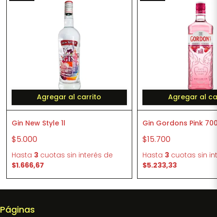
Agregar al carrito
Agregar al ca
Gin New Style 1l
Gin Gordons Pink 70
$5.000
$15.700
Hasta
3
cuotas sin interés
de
Hasta
3
cuotas sin in
$1.666,67
$5.233,33
Páginas