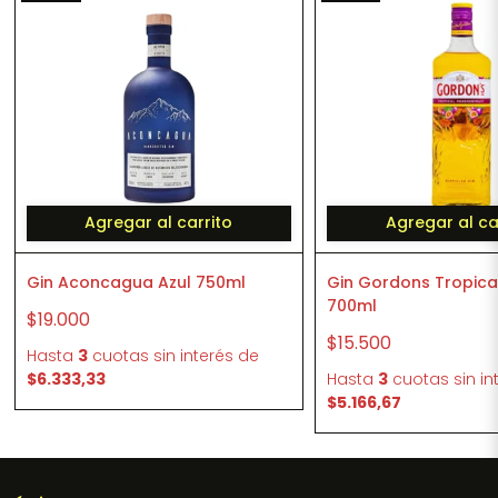
Agregar al carrito
Agregar al ca
Gin Aconcagua Azul 750ml
Gin Gordons Tropical
700ml
$19.000
$15.500
Hasta
3
cuotas sin interés
de
$6.333,33
Hasta
3
cuotas sin in
$5.166,67