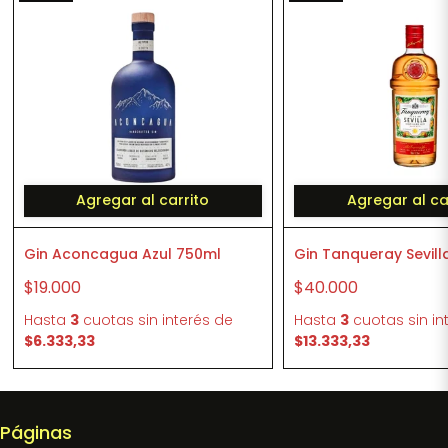
Agregar al carrito
Agregar al ca
Gin Aconcagua Azul 750ml
Gin Tanqueray Sevill
$19.000
$40.000
Hasta
3
cuotas sin interés
de
Hasta
3
cuotas sin in
$6.333,33
$13.333,33
Páginas