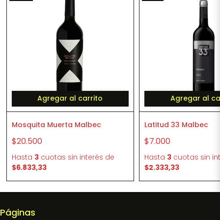
Agregar al carrito
Agregar al ca
Mosquita Muerta Malbec
Latitud 33 Malbec
$20.500
$7.000
Hasta
3
cuotas sin interés
de
Hasta
3
cuotas sin in
$6.833,33
$2.333,33
Páginas