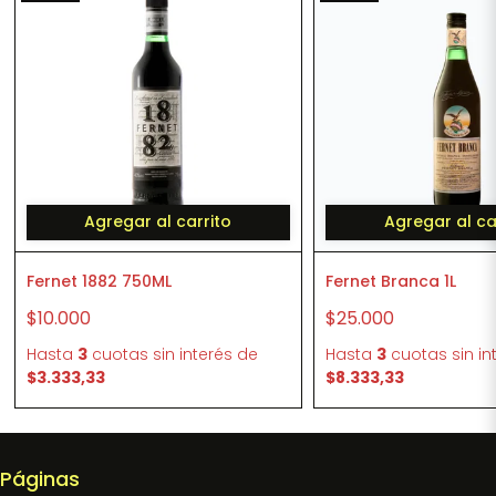
Agregar al carrito
Agregar al ca
Fernet 1882 750ML
Fernet Branca 1L
$10.000
$25.000
Hasta
3
cuotas sin interés
de
Hasta
3
cuotas sin in
$3.333,33
$8.333,33
Páginas