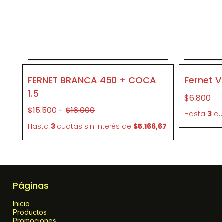
Agregar al carrito
- 3 %
P100
FERNET BRANCA 450 + COCA
Fernet V
1.5
$6.800
$15.500
-
$16.000
Hasta
3
cu
Hasta
3
cuotas sin interés
de
$5.166,67
Páginas
Inicio
Productos
Promociones