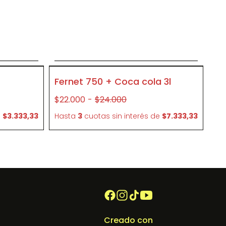
o
Agregar al carrito
C02
- 8 %
Fernet 750 + Coca cola 3l
$22.000
-
$24.000
e
$3.333,33
Hasta
3
cuotas sin interés
de
$7.333,33
Creado con