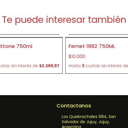
Te puede interesar también
Agregar al carrito
Agregar al carrit
P099
ittone 750ml
Fernet 1882 750ML
$10.000
otas sin interés
de
$2.266,67
Hasta
3
cuotas sin interés
d
Contactanos
Los Quebrachales 684, San
Salvador de Jujuy, Jujuy,
Argentina