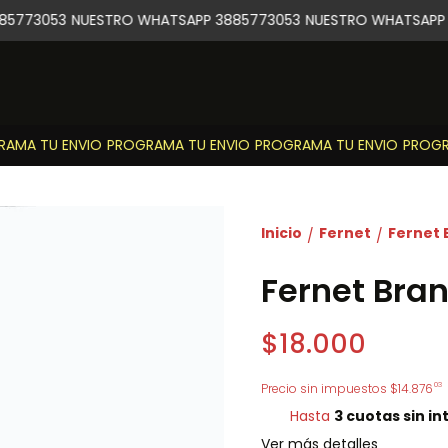
5773053
NUESTRO WHATSAPP 3885773053
NUESTRO WHATSAPP 3
MA TU ENVIO
PROGRAMA TU ENVIO
PROGRAMA TU ENVIO
PROGRA
Inicio
Fernet
Fernet 
/
/
Fernet Bra
$18.000
03
Precio sin impuestos
$14.876
Hasta
3 cuotas sin in
Ver más detalles