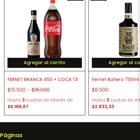
Agregar al carrito
Agregar al ca
FERNET BRANCA 450 + COCA 1.5
Fernet Buhero 700ml
$15.500
-
$16.000
$8.500
Hasta
3
cuotas sin interés
de
Hasta
3
cuotas sin in
$5.166,67
$2.833,33
Páginas