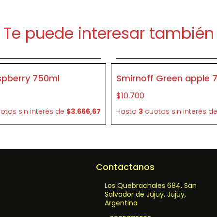
Te puede interesar también
Agregar al carrito
Agregar al carrit
P083
spberry 750ml
Smirnoff Green apple 
$10.700
otas sin interés
de
$3.666,67
Hasta
3
cuotas sin interés
d
Contactanos
Los Quebrachales 684, San
Salvador de Jujuy, Jujuy,
Argentina