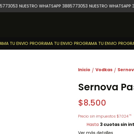
773053
NUESTRO WHATSAPP 3885773053
NUESTRO WHATSAPP 3
A TU ENVIO
PROGRAMA TU ENVIO
PROGRAMA TU ENVIO
PROGRAM
Inicio
Vodkas
Sernov
/
/
Sernova Pa
$8.500
79
Precio sin impuestos
$7.024
Hasta
3 cuotas sin in
Ver más detalles