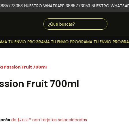
885773053
NUESTRO WHATSAPP 3885773053
NUESTRO WHATSAPP
A TU ENVIO
PROGRAMA TU ENVIO
PROGRAMA TU ENVIO
PROGRAMA
a Passion Fruit 700ml
ssion Fruit 700ml
terés
de
con tarjetas seleccionadas
33
$2.833