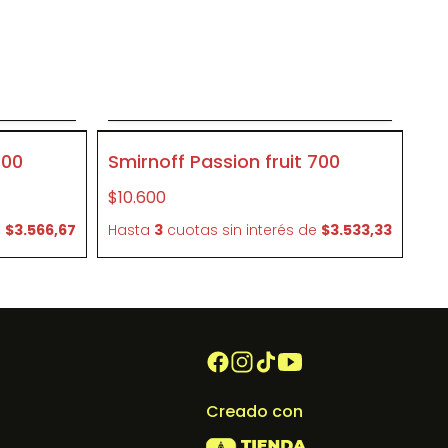
o
Agregar al carrito
P084
700
Smirnoff Passion fruit 700
$10.600
e
$3.566,67
Hasta
3
cuotas sin interés
de
$3.533,33
Creado con