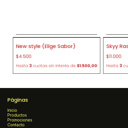
Agregar al carrito
P268
New style (Elige Sabor)
Skyy Ra
$4.500
$11.000
Hasta
3
cuotas sin interés
de
$1.500,00
Hasta
3
cu
Páginas
Inicio
Productos
Promociones
Contacto