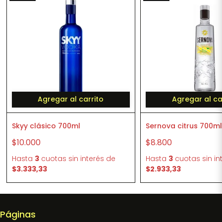
Agregar al carrito
Agregar al ca
Skyy clásico 700ml
Sernova citrus 700m
$10.000
$8.800
Hasta
3
cuotas sin interés
de
Hasta
3
cuotas sin in
$3.333,33
$2.933,33
Páginas