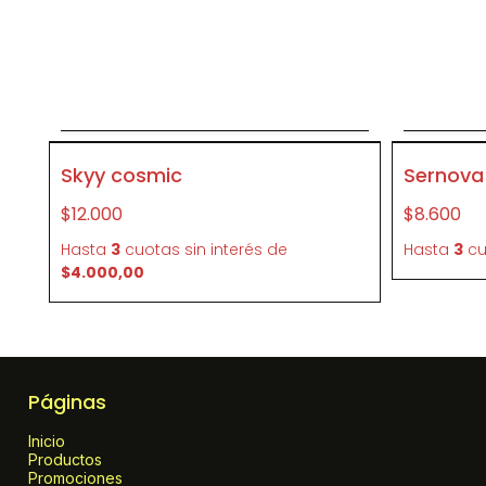
Agregar al carrito
P424
P091
Skyy cosmic
Sernova
$12.000
$8.600
Hasta
3
cuotas sin interés
de
Hasta
3
cu
$4.000,00
Páginas
Inicio
Productos
Promociones