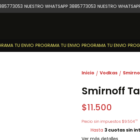
85773053
NUESTRO WHATSAPP 3885773053
NUESTRO WHATSAPP 
AMA TU ENVIO
PROGRAMA TU ENVIO
PROGRAMA TU ENVIO
PROGR
Inicio
Vodkas
Smirno
/
/
Smirnoff T
$11.500
13
Precio sin impuestos
$9.504
Hasta
3 cuotas sin in
Ver más detalles