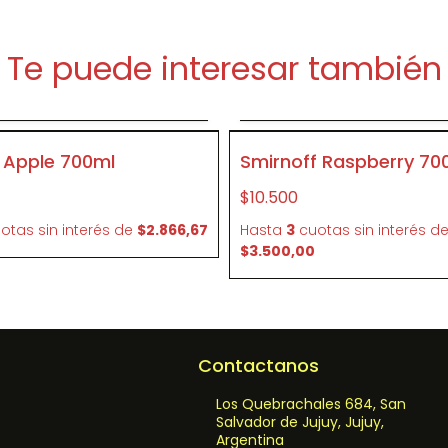
Te puede interesar también
Agregar al carrito
Agregar al carrit
P081
 Apple 700ml
Smirnoff Raspberry 70
$10.500
otas sin interés
de
$2.866,67
Hasta
3
cuotas sin interés
d
$3.500,00
Contactanos
Los Quebrachales 684, San
Salvador de Jujuy, Jujuy,
Argentina