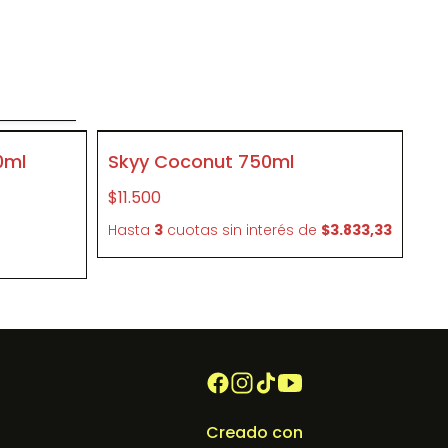
o
SIN STOCK
0ml
Skyy Coconut 750ml
P265
$11.500
e
Hasta
3
cuotas sin interés
de
$3.833,33
Creado con