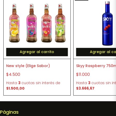
Agregar al carrito
Agregar al ca
New style (Elige Sabor)
Skyy Raspberry 750m
$4.500
$11.000
Hasta
3
cuotas sin interés
de
Hasta
3
cuotas sin in
$1.500,00
$3.666,67
Páginas