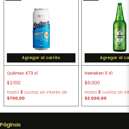
Agregar al carrito
Agregar al ca
Quilmes 473 x1
Heineken 1l X1
$2.100
$6.000
Hasta
3
cuotas sin interés
de
Hasta
3
cuotas sin in
$700,00
$2.000,00
Páginas