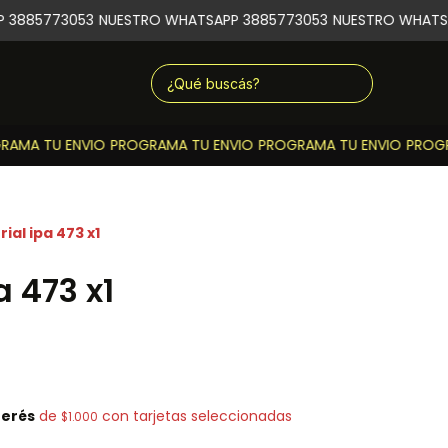
3885773053
NUESTRO WHATSAPP 3885773053
NUESTRO WHATSA
AMA TU ENVIO
PROGRAMA TU ENVIO
PROGRAMA TU ENVIO
PROGRA
ial ipa 473 x1
a 473 x1
terés
de
con tarjetas seleccionadas
$1.000