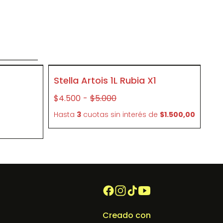
o
SIN STOCK
- 10 %
Stella Artois 1L Rubia X1
P072
$4.500
-
$5.000
e
Hasta
3
cuotas sin interés
de
$1.500,00
Creado con