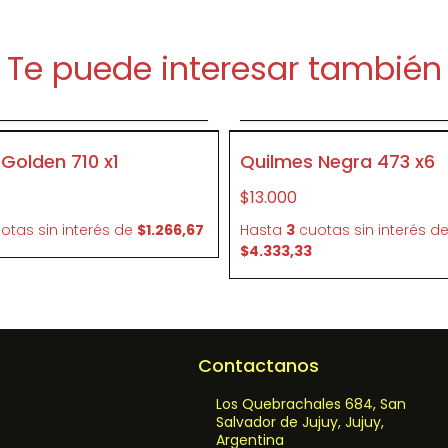
Te puede interesar también
Agregar al carrito
Agregar al carrit
P028
 Golden 710 x1
Quilmes Negra 473 x6
$13.000
otas sin interés
de
$1.266,67
Hasta
3
cuotas sin interés
d
$4.333,33
Contactanos
Los Quebrachales 684, San
Salvador de Jujuy, Jujuy,
Argentina