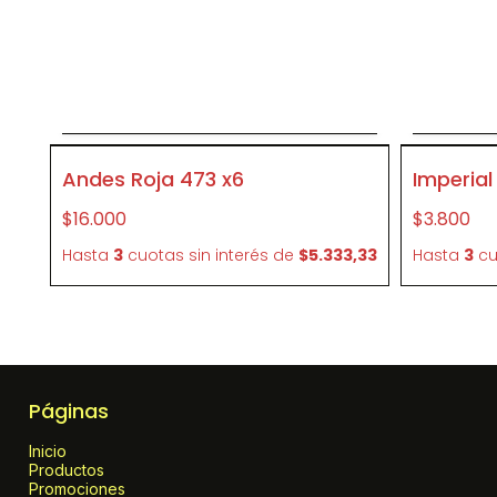
Agregar al carrito
P030
P046
Andes Roja 473 x6
Imperial
$16.000
$3.800
Hasta
3
cuotas sin interés
de
$5.333,33
Hasta
3
cu
Páginas
Inicio
Productos
Promociones