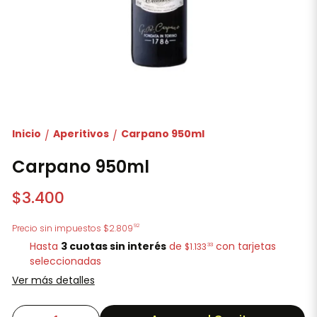
Inicio
Aperitivos
Carpano 950ml
/
/
Carpano 950ml
$3.400
92
Precio sin impuestos
$2.809
Hasta
3 cuotas sin interés
de
con tarjetas
33
$1.133
seleccionadas
Ver más detalles