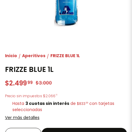
Inicio
Aperitivos
FRIZZE BLUE 1L
/
/
FRIZZE BLUE 1L
$2.499
99
$3.000
11
Precio sin impuestos
$2.066
Hasta
3 cuotas sin interés
de
con tarjetas
33
$833
seleccionadas
Ver más detalles