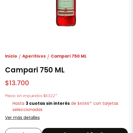
Inicio
Aperitivos
Campari 750 ML
/
/
Campari 750 ML
$13.700
31
Precio sin impuestos
$11.322
Hasta
3 cuotas sin interés
de
con tarjetas
67
$4.566
seleccionadas
Ver más detalles