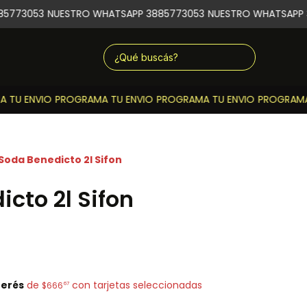
5773053
NUESTRO WHATSAPP 3885773053
NUESTRO WHATSAPP 3
TU ENVIO
PROGRAMA TU ENVIO
PROGRAMA TU ENVIO
PROGRAMA 
Soda Benedicto 2l Sifon
cto 2l Sifon
terés
de
con tarjetas seleccionadas
67
$666