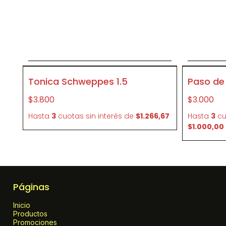
Agregar al carrito
P002
P003
Tonica Schweppes 1.5
Paso de 
$3.800
$3.000
Hasta
3
cuotas sin interés
de
$1.266,67
Hasta
3
cu
$1.000,00
Páginas
Inicio
Productos
Promociones