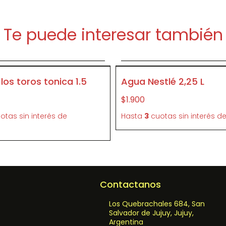
Te puede interesar también
Agregar al carrito
Agregar al carrit
P004
los toros tonica 1.5
Agua Nestlé 2,25 L
$1.900
otas sin interés
de
Hasta
3
cuotas sin interés
d
Contactanos
Los Quebrachales 684, San
Salvador de Jujuy, Jujuy,
Argentina