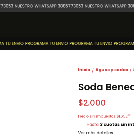
73053
NUESTRO WHATSAPP 3885773053
NUESTRO WHATSAPP 388
 TU ENVIO
PROGRAMA TU ENVIO
PROGRAMA TU ENVIO
PROGRAMA 
Inicio
Aguas y sodas
/
/
Soda Benedi
$2.000
89
Precio sin impuestos
$1.652
Hasta
3 cuotas sin in
Ver más detalles