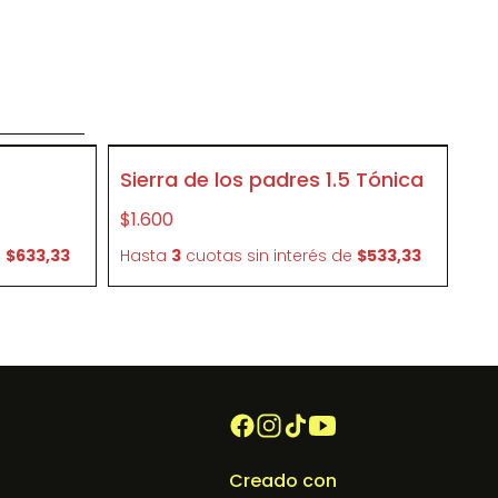
o
SIN STOCK
Sierra de los padres 1.5 Tónica
P492807
$1.600
e
$633,33
Hasta
3
cuotas sin interés
de
$533,33
Creado con