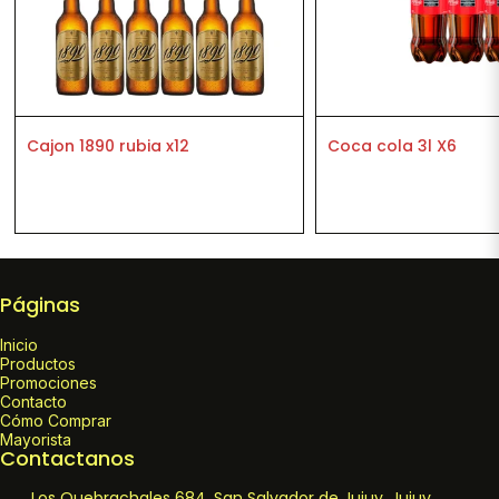
Cajon 1890 rubia x12
Coca cola 3l X6
Páginas
Inicio
Productos
Promociones
Contacto
Cómo Comprar
Mayorista
Contactanos
Los Quebrachales 684, San Salvador de Jujuy, Jujuy,